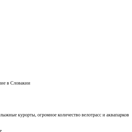
ние в Словакии
олыжные курорты, огромное количество велотрасс и аквапарков
е