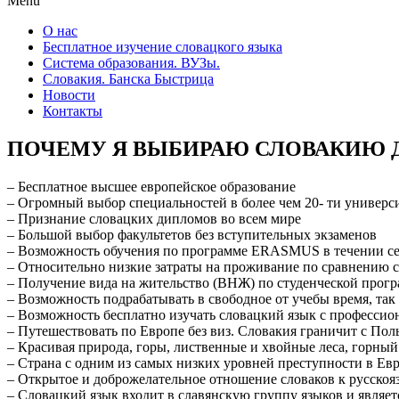
Menu
О нас
Бесплатное изучение словацкого языка
Система образования. ВУЗы.
Словакия. Банска Быстрица
Новости
Контакты
ПОЧЕМУ Я ВЫБИРАЮ СЛОВАКИЮ 
– Бесплатное высшее европейское образование
– Огромный выбор специальностей в более чем 20- ти универс
– Признание словацких дипломов во всем мире
– Большой выбор факультетов без вступительных экзаменов
– Возможность обучения по программе ERASMUS в течении сем
– Относительно низкие затраты на проживание по сравнению 
– Получение вида на жительство (ВНЖ) по студенческой прог
– Возможность подрабатывать в свободное от учебы время, так
– Возможность бесплатно изучать словацкий язык с профессио
– Путешествовать по Европе без виз. Словакия граничит с По
– Красивая природа, горы, лиственные и хвойные леса, горны
– Страна с одним из самых низких уровней преступности в Ев
– Открытое и доброжелательное отношение словаков к русско
– Словацкий язык входит в славянскую группу языков и являе