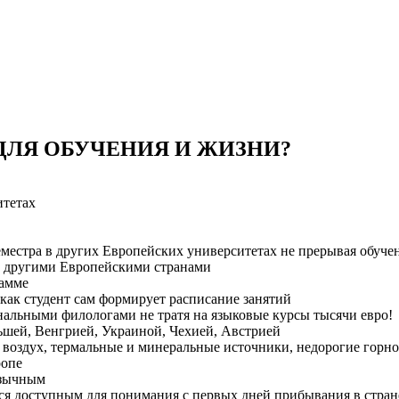
ДЛЯ ОБУЧЕНИЯ И ЖИЗНИ?
итетах
естра в других Европейских университетах не прерывая обуче
с другими Европейскими странами
рамме
 как студент сам формирует расписание занятий
нальными филологами не тратя на языковые курсы тысячи евро!
льшей, Венгрией, Украиной, Чехией, Австрией
й воздух, термальные и минеральные источники, недорогие горн
ропе
язычным
тся доступным для понимания с первых дней прибывания в стран